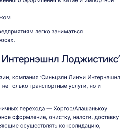
женного оформления в Китае и импортной
ежом
предприятиям легко заниматься
росах.
 Интернэшнл Лоджистикс’
Азии, компания ‘Синьцзян Линъи Интернэшнл
не только транспортные услуги, но и
раничных перехода — Хоргос/Алашанькоу
ное оформление, очистку, налоги, доставку
оляющие осуществлять консолидацию,