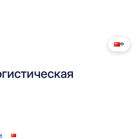
中
гистическая
и