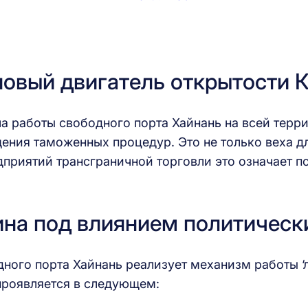
новый двигатель открытости 
ла работы свободного порта Хайнань на всей терр
ния таможенных процедур. Это не только веха дл
приятий трансграничной торговли это означает п
ина под влиянием политичес
ого порта Хайнань реализует механизм работы ‘л
 проявляется в следующем: