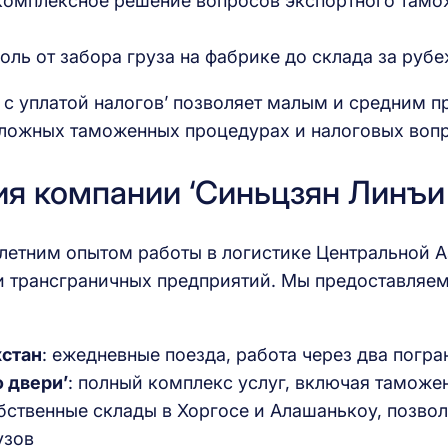
 комплексное решение вопросов экспортного тамо
роль от забора груза на фабрике до склада за руб
 с уплатой налогов’ позволяет малым и средним 
 сложных таможенных процедурах и налоговых воп
я компании ‘Синьцзян Линъи
-летним опытом работы в логистике Центральной 
 трансграничных предприятий. Мы предоставляем 
хстан
: ежедневные поезда, работа через два пог
о двери’
: полный комплекс услуг, включая таможен
обственные склады в Хоргосе и Алашанькоу, позв
узов