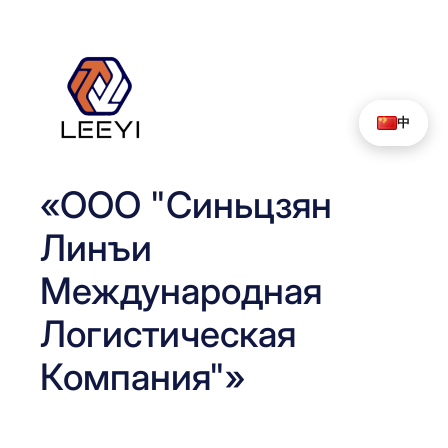
Перейти
к
содержимому
中
«ООО "Синьцзян
Линъи
Международная
Логистическая
Компания"»