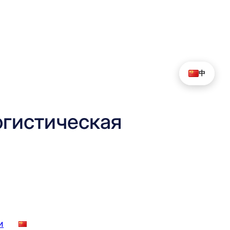
中
гистическая
и