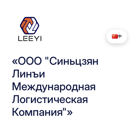
Перейти
к
содержимому
中
«ООО "Синьцзян
Линъи
Международная
Логистическая
Компания"»