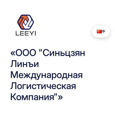
Перейти
к
содержимому
中
«ООО "Синьцзян
Линъи
Международная
Логистическая
Компания"»