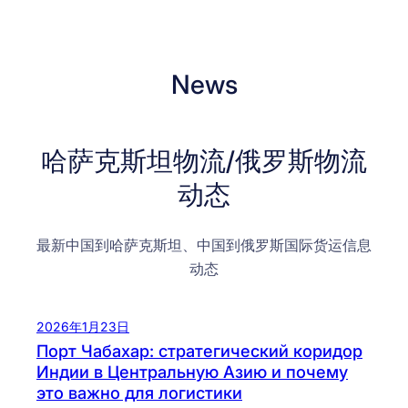
News
哈萨克斯坦物流/俄罗斯物流
动态
最新中国到哈萨克斯坦、中国到俄罗斯国际货运信息
动态
2026年1月23日
Порт Чабахар: стратегический коридор
Индии в Центральную Азию и почему
это важно для логистики