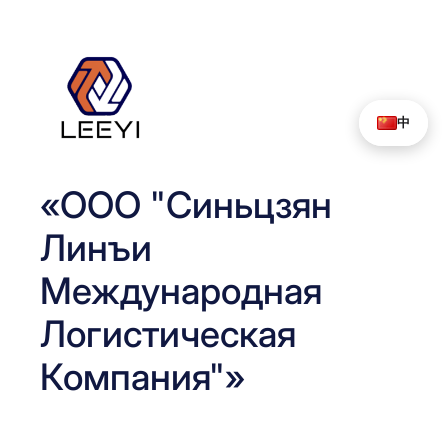
Перейти
к
содержимому
中
«ООО "Синьцзян
Линъи
Международная
Логистическая
Компания"»