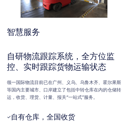
智慧服务
自研物流跟踪系统，全方位监
控、实时跟踪货物运输状态
领一国际物流目前已在广州、义乌、乌鲁木齐、霍尔果斯
等国内主要城市、口岸建立了包括中转仓库在内的仓储转
运，收货、理货、计量、报关“一站式”服务。
自有仓库，全国收货
✓