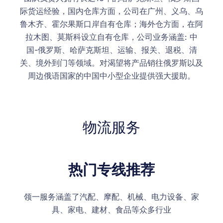
际货运经验，国内仓库方面，公司在广州、义乌、乌
鲁木齐、霍尔果斯口岸自有仓库；海外仓方面，在阿
拉木图、莫斯科设立自有仓库，公司业务涵盖: 中
国-俄罗斯、哈萨克斯坦、运输、报关、退税、清
关、境外到门等领域。对渴望将产品销往俄罗斯以及
周边俄语国家的中国中小型企业提供强大援助。
物流服务
热门专线推荐
领一服务涵盖了汽配、摩配、机械、电力设备、家
具、家电、建材、食品等众多行业