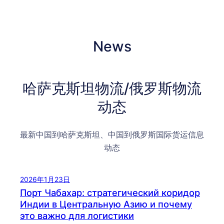
News
哈萨克斯坦物流/俄罗斯物流
动态
最新中国到哈萨克斯坦、中国到俄罗斯国际货运信息
动态
2026年1月23日
Порт Чабахар: стратегический коридор
Индии в Центральную Азию и почему
это важно для логистики