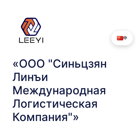
Перейти
к
содержимому
中
«ООО "Синьцзян
Линъи
Международная
Логистическая
Компания"»