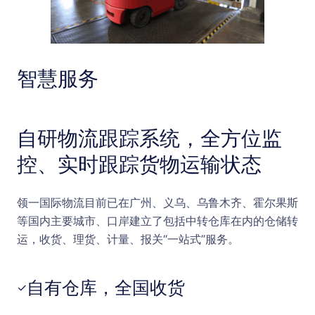
智慧服务
自研物流跟踪系统，全方位监
控、实时跟踪货物运输状态
领一国际物流目前已在广州、义乌、乌鲁木齐、霍尔果斯
等国内主要城市、口岸建立了包括中转仓库在内的仓储转
运，收货、理货、计量、报关“一站式”服务。
自有仓库，全国收货
✓