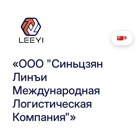
Перейти
к
содержимому
中
«ООО "Синьцзян
Линъи
Международная
Логистическая
Компания"»