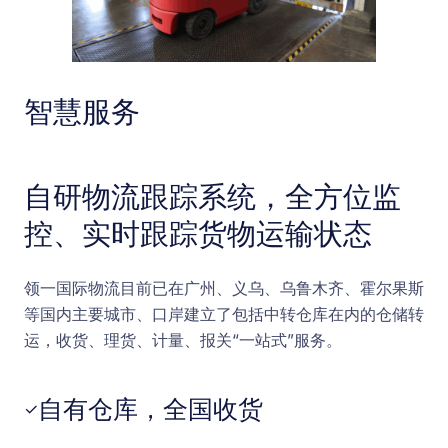
智慧服务
自研物流跟踪系统，全方位监
控、实时跟踪货物运输状态
领一国际物流目前已在广州、义乌、乌鲁木齐、霍尔果斯
等国内主要城市、口岸建立了包括中转仓库在内的仓储转
运，收货、理货、计量、报关“一站式”服务。
自有仓库，全国收货
✓