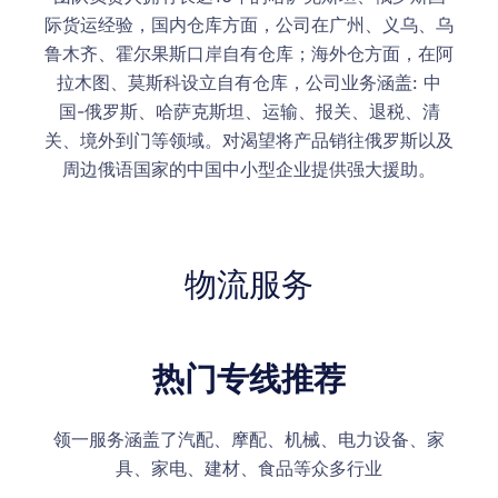
际货运经验，国内仓库方面，公司在广州、义乌、乌
鲁木齐、霍尔果斯口岸自有仓库；海外仓方面，在阿
拉木图、莫斯科设立自有仓库，公司业务涵盖: 中
国-俄罗斯、哈萨克斯坦、运输、报关、退税、清
关、境外到门等领域。对渴望将产品销往俄罗斯以及
周边俄语国家的中国中小型企业提供强大援助。
物流服务
热门专线推荐
领一服务涵盖了汽配、摩配、机械、电力设备、家
具、家电、建材、食品等众多行业