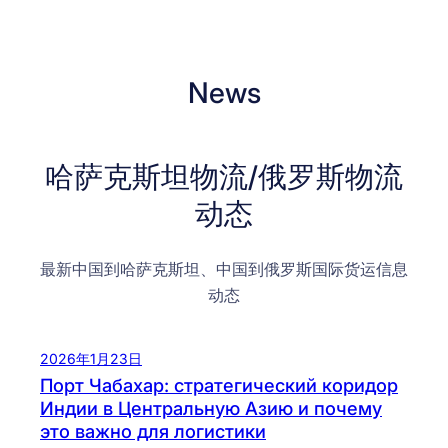
News
哈萨克斯坦物流/俄罗斯物流
动态
最新中国到哈萨克斯坦、中国到俄罗斯国际货运信息
动态
2026年1月23日
Порт Чабахар: стратегический коридор
Индии в Центральную Азию и почему
это важно для логистики