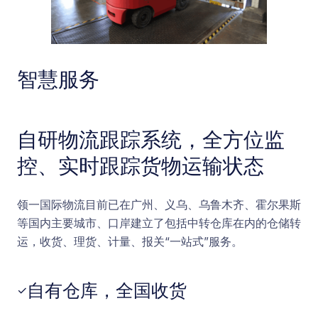
智慧服务
自研物流跟踪系统，全方位监
控、实时跟踪货物运输状态
领一国际物流目前已在广州、义乌、乌鲁木齐、霍尔果斯
等国内主要城市、口岸建立了包括中转仓库在内的仓储转
运，收货、理货、计量、报关“一站式”服务。
自有仓库，全国收货
✓