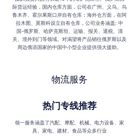
际货运经验，国内仓库方面，公司在广州、义乌、乌
鲁木齐、霍尔果斯口岸自有仓库；海外仓方面，在阿
拉木图、莫斯科设立自有仓库，公司业务涵盖: 中
国-俄罗斯、哈萨克斯坦、运输、报关、退税、清
关、境外到门等领域。对渴望将产品销往俄罗斯以及
周边俄语国家的中国中小型企业提供强大援助。
物流服务
热门专线推荐
领一服务涵盖了汽配、摩配、机械、电力设备、家
具、家电、建材、食品等众多行业