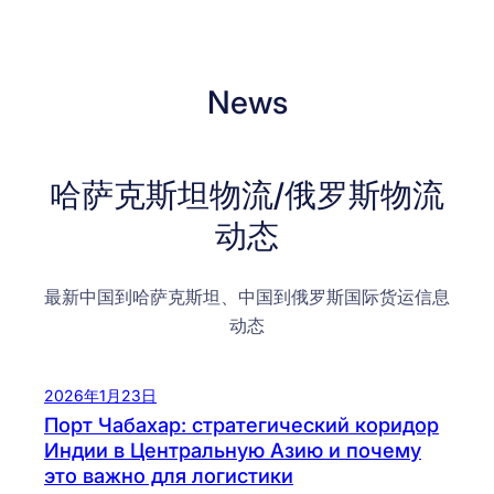
News
哈萨克斯坦物流/俄罗斯物流
动态
最新中国到哈萨克斯坦、中国到俄罗斯国际货运信息
动态
2026年1月23日
Порт Чабахар: стратегический коридор
Индии в Центральную Азию и почему
это важно для логистики