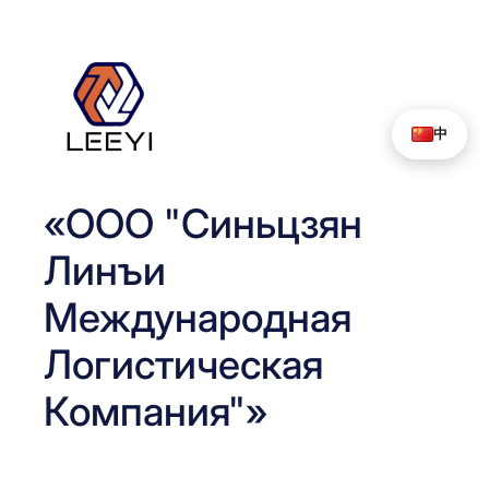
Перейти
к
содержимому
中
«ООО "Синьцзян
Линъи
Международная
Логистическая
Компания"»