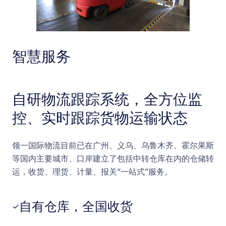
智慧服务
自研物流跟踪系统，全方位监
控、实时跟踪货物运输状态
领一国际物流目前已在广州、义乌、乌鲁木齐、霍尔果斯
等国内主要城市、口岸建立了包括中转仓库在内的仓储转
运，收货、理货、计量、报关“一站式”服务。
自有仓库，全国收货
✓