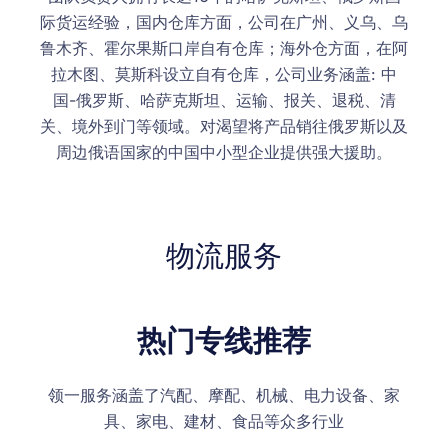
际货运经验，国内仓库方面，公司在广州、义乌、乌
鲁木齐、霍尔果斯口岸自有仓库；海外仓方面，在阿
拉木图、莫斯科设立自有仓库，公司业务涵盖: 中
国-俄罗斯、哈萨克斯坦、运输、报关、退税、清
关、境外到门等领域。对渴望将产品销往俄罗斯以及
周边俄语国家的中国中小型企业提供强大援助。
物流服务
热门专线推荐
领一服务涵盖了汽配、摩配、机械、电力设备、家
具、家电、建材、食品等众多行业