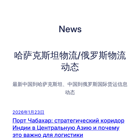
News
哈萨克斯坦物流/俄罗斯物流
动态
最新中国到哈萨克斯坦、中国到俄罗斯国际货运信息
动态
2026年1月23日
Порт Чабахар: стратегический коридор
Индии в Центральную Азию и почему
это важно для логистики