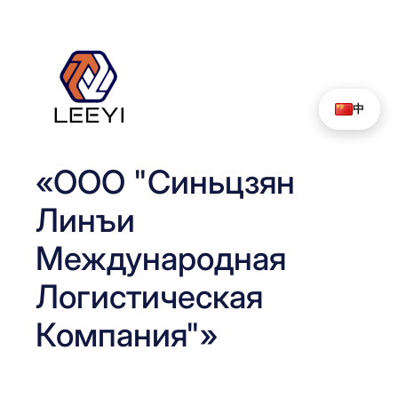
Перейти
к
содержимому
中
«ООО "Синьцзян
Линъи
Международная
Логистическая
Компания"»