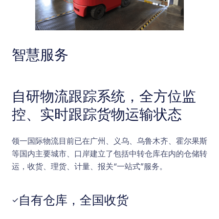
智慧服务
自研物流跟踪系统，全方位监
控、实时跟踪货物运输状态
领一国际物流目前已在广州、义乌、乌鲁木齐、霍尔果斯
等国内主要城市、口岸建立了包括中转仓库在内的仓储转
运，收货、理货、计量、报关“一站式”服务。
自有仓库，全国收货
✓