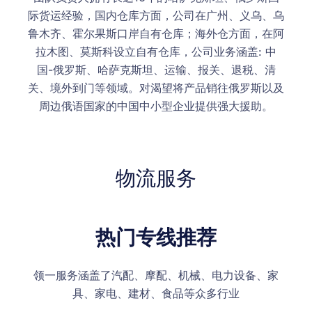
际货运经验，国内仓库方面，公司在广州、义乌、乌
鲁木齐、霍尔果斯口岸自有仓库；海外仓方面，在阿
拉木图、莫斯科设立自有仓库，公司业务涵盖: 中
国-俄罗斯、哈萨克斯坦、运输、报关、退税、清
关、境外到门等领域。对渴望将产品销往俄罗斯以及
周边俄语国家的中国中小型企业提供强大援助。
物流服务
热门专线推荐
领一服务涵盖了汽配、摩配、机械、电力设备、家
具、家电、建材、食品等众多行业