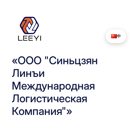
Перейти
к
содержимому
中
«ООО "Синьцзян
Линъи
Международная
Логистическая
Компания"»