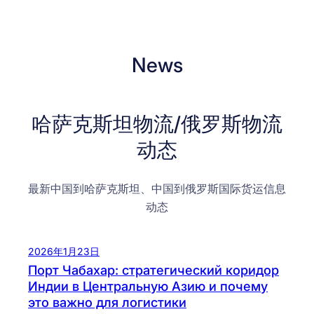
News
哈萨克斯坦物流/俄罗斯物流
动态
最新中国到哈萨克斯坦、中国到俄罗斯国际货运信息
动态
2026年1月23日
Порт Чабахар: стратегический коридор
Индии в Центральную Азию и почему
это важно для логистики