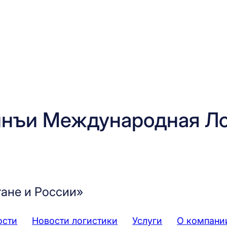
нъи Международная Ло
тане и России»
ости
Новости логистики
Услуги
О компани