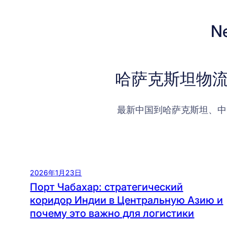
N
哈萨克斯坦物流
最新中国到哈萨克斯坦、中
2026年1月23日
Порт Чабахар: стратегический
коридор Индии в Центральную Азию и
почему это важно для логистики