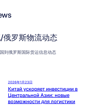
ews
/俄罗斯物流动态
国到俄罗斯国际货运信息动态
2026年1月23日
Китай ускоряет инвестиции в
Центральной Азии: новые
возможности для логистики