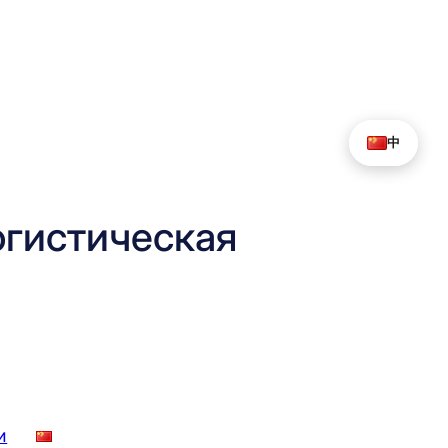
中
гистическая
и