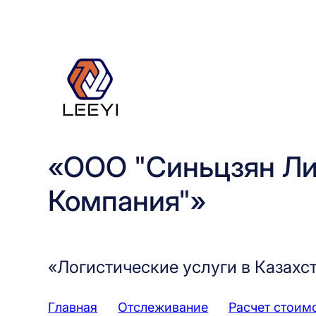
Перейти
к
содержимому
«ООО "Синьцзян Ли
Компания"»
«Логистические услуги в Казахс
Главная
Отслеживание
Расчет стоим