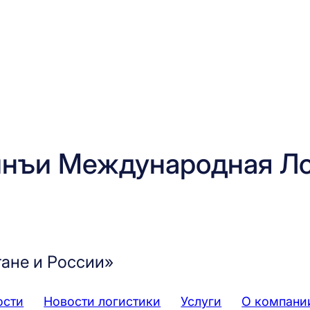
нъи Международная Ло
тане и России»
ости
Новости логистики
Услуги
О компани