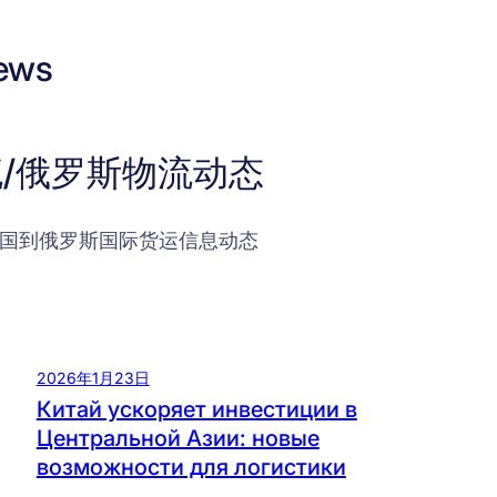
ews
/俄罗斯物流动态
国到俄罗斯国际货运信息动态
2026年1月23日
Китай ускоряет инвестиции в
Центральной Азии: новые
возможности для логистики