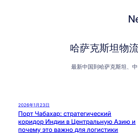
N
哈萨克斯坦物流
最新中国到哈萨克斯坦、中
2026年1月23日
Порт Чабахар: стратегический
коридор Индии в Центральную Азию и
почему это важно для логистики