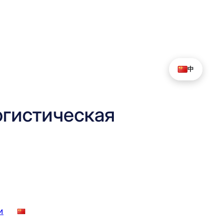
中
гистическая
и