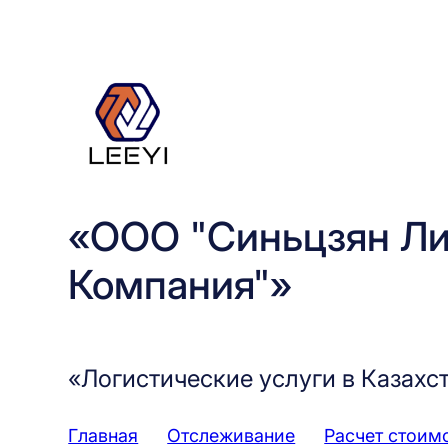
Перейти
к
содержимому
«ООО "Синьцзян Ли
Компания"»
«Логистические услуги в Казахс
Главная
Отслеживание
Расчет стоим