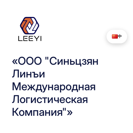
Перейти
к
содержимому
中
«ООО "Синьцзян
Линъи
Международная
Логистическая
Компания"»