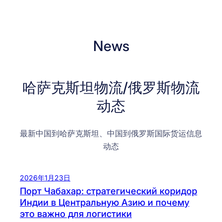
News
哈萨克斯坦物流/俄罗斯物流
动态
最新中国到哈萨克斯坦、中国到俄罗斯国际货运信息
动态
2026年1月23日
Порт Чабахар: стратегический коридор
Индии в Центральную Азию и почему
это важно для логистики