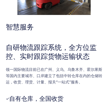
智慧服务
自研物流跟踪系统，全方位监
控、实时跟踪货物运输状态
领一国际物流目前已在广州、义乌、乌鲁木齐、霍尔果斯
等国内主要城市、口岸建立了包括中转仓库在内的仓储转
运，收货、理货、计量、报关“一站式”服务。
自有仓库，全国收货
✓