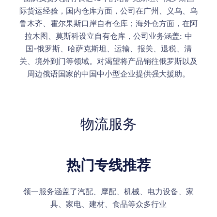
际货运经验，国内仓库方面，公司在广州、义乌、乌
鲁木齐、霍尔果斯口岸自有仓库；海外仓方面，在阿
拉木图、莫斯科设立自有仓库，公司业务涵盖: 中
国-俄罗斯、哈萨克斯坦、运输、报关、退税、清
关、境外到门等领域。对渴望将产品销往俄罗斯以及
周边俄语国家的中国中小型企业提供强大援助。
物流服务
热门专线推荐
领一服务涵盖了汽配、摩配、机械、电力设备、家
具、家电、建材、食品等众多行业