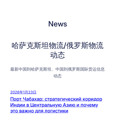
News
哈萨克斯坦物流/俄罗斯物流
动态
最新中国到哈萨克斯坦、中国到俄罗斯国际货运信息
动态
2026年1月23日
Порт Чабахар: стратегический коридор
Индии в Центральную Азию и почему
это важно для логистики