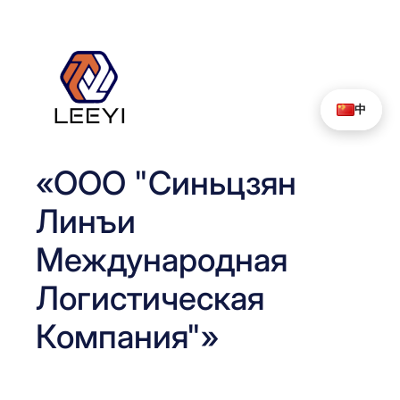
Перейти
к
содержимому
中
«ООО "Синьцзян
Линъи
Международная
Логистическая
Компания"»