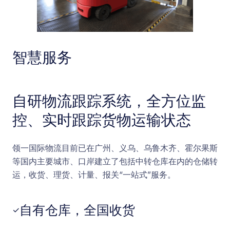
智慧服务
自研物流跟踪系统，全方位监
控、实时跟踪货物运输状态
领一国际物流目前已在广州、义乌、乌鲁木齐、霍尔果斯
等国内主要城市、口岸建立了包括中转仓库在内的仓储转
运，收货、理货、计量、报关“一站式”服务。
自有仓库，全国收货
✓