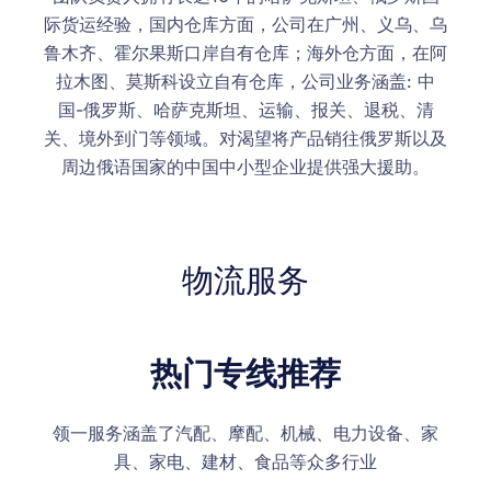
际货运经验，国内仓库方面，公司在广州、义乌、乌
鲁木齐、霍尔果斯口岸自有仓库；海外仓方面，在阿
拉木图、莫斯科设立自有仓库，公司业务涵盖: 中
国-俄罗斯、哈萨克斯坦、运输、报关、退税、清
关、境外到门等领域。对渴望将产品销往俄罗斯以及
周边俄语国家的中国中小型企业提供强大援助。
物流服务
热门专线推荐
领一服务涵盖了汽配、摩配、机械、电力设备、家
具、家电、建材、食品等众多行业