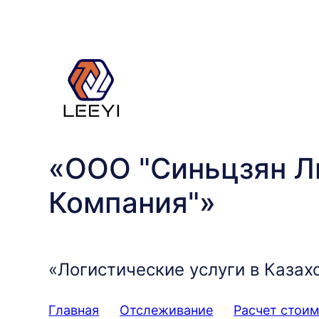
Перейти
к
содержимому
«ООО "Синьцзян Л
Компания"»
«Логистические услуги в Казах
Главная
Отслеживание
Расчет стои