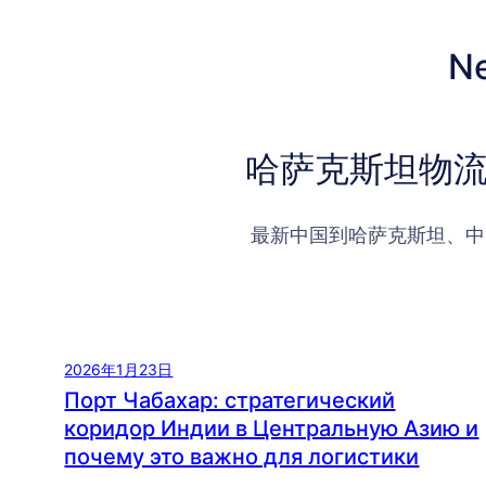
N
哈萨克斯坦物流
最新中国到哈萨克斯坦、中
2026年1月23日
Порт Чабахар: стратегический
коридор Индии в Центральную Азию и
почему это важно для логистики