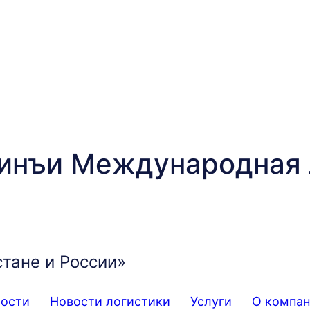
инъи Международная 
стане и России»
мости
Новости логистики
Услуги
О компа