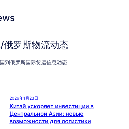
ews
/俄罗斯物流动态
国到俄罗斯国际货运信息动态
2026年1月23日
Китай ускоряет инвестиции в
Центральной Азии: новые
возможности для логистики