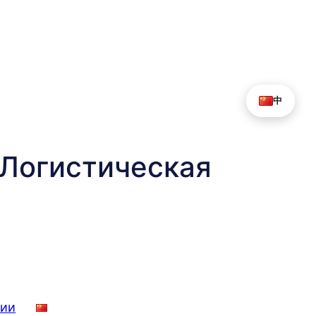
中
Логистическая
нии