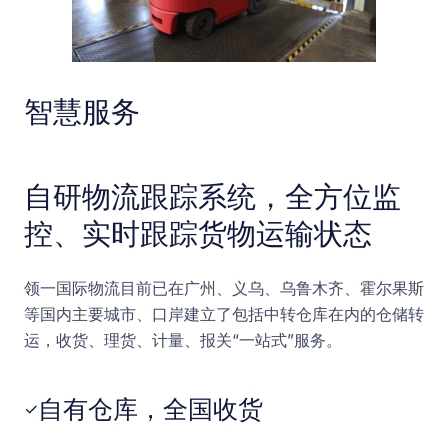
智慧服务
自研物流跟踪系统，全方位监
控、实时跟踪货物运输状态
领一国际物流目前已在广州、义乌、乌鲁木齐、霍尔果斯
等国内主要城市、口岸建立了包括中转仓库在内的仓储转
运，收货、理货、计量、报关“一站式”服务。
自有仓库，全国收货
✓