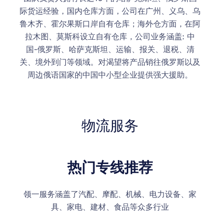
际货运经验，国内仓库方面，公司在广州、义乌、乌
鲁木齐、霍尔果斯口岸自有仓库；海外仓方面，在阿
拉木图、莫斯科设立自有仓库，公司业务涵盖: 中
国-俄罗斯、哈萨克斯坦、运输、报关、退税、清
关、境外到门等领域。对渴望将产品销往俄罗斯以及
周边俄语国家的中国中小型企业提供强大援助。
物流服务
热门专线推荐
领一服务涵盖了汽配、摩配、机械、电力设备、家
具、家电、建材、食品等众多行业