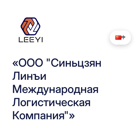
Перейти
к
содержимому
中
«ООО "Синьцзян
Линъи
Международная
Логистическая
Компания"»