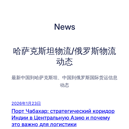
News
哈萨克斯坦物流/俄罗斯物流
动态
最新中国到哈萨克斯坦、中国到俄罗斯国际货运信息
动态
2026年1月23日
Порт Чабахар: стратегический коридор
Индии в Центральную Азию и почему
это важно для логистики