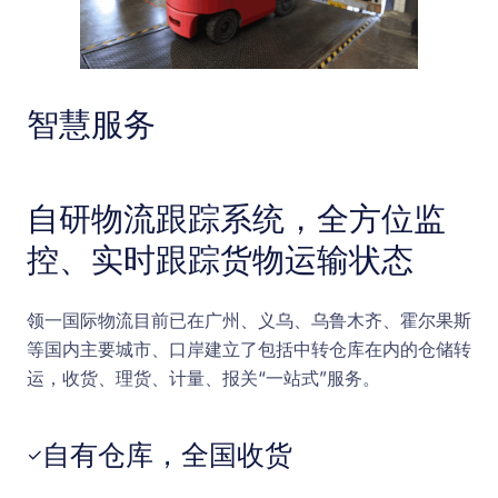
智慧服务
自研物流跟踪系统，全方位监
控、实时跟踪货物运输状态
领一国际物流目前已在广州、义乌、乌鲁木齐、霍尔果斯
等国内主要城市、口岸建立了包括中转仓库在内的仓储转
运，收货、理货、计量、报关“一站式”服务。
自有仓库，全国收货
✓