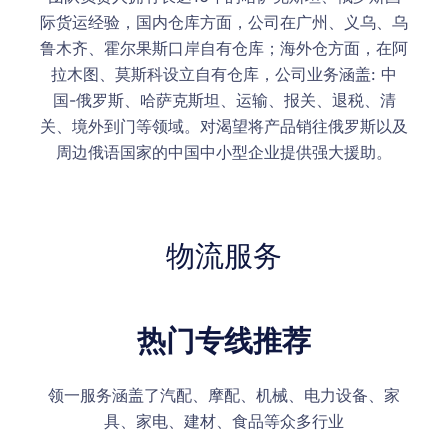
际货运经验，国内仓库方面，公司在广州、义乌、乌
鲁木齐、霍尔果斯口岸自有仓库；海外仓方面，在阿
拉木图、莫斯科设立自有仓库，公司业务涵盖: 中
国-俄罗斯、哈萨克斯坦、运输、报关、退税、清
关、境外到门等领域。对渴望将产品销往俄罗斯以及
周边俄语国家的中国中小型企业提供强大援助。
物流服务
热门专线推荐
领一服务涵盖了汽配、摩配、机械、电力设备、家
具、家电、建材、食品等众多行业