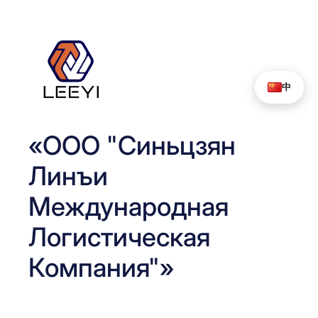
Перейти
к
содержимому
中
«ООО "Синьцзян
Линъи
Международная
Логистическая
Компания"»