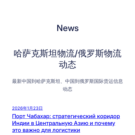
News
哈萨克斯坦物流/俄罗斯物流
动态
最新中国到哈萨克斯坦、中国到俄罗斯国际货运信息
动态
2026年1月23日
Порт Чабахар: стратегический коридор
Индии в Центральную Азию и почему
это важно для логистики