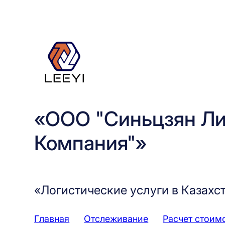
Перейти
к
содержимому
«ООО "Синьцзян Ли
Компания"»
«Логистические услуги в Казахс
Главная
Отслеживание
Расчет стоим