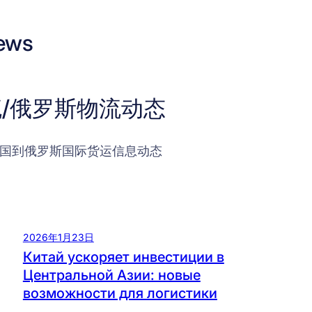
ews
/俄罗斯物流动态
国到俄罗斯国际货运信息动态
2026年1月23日
Китай ускоряет инвестиции в
Центральной Азии: новые
возможности для логистики