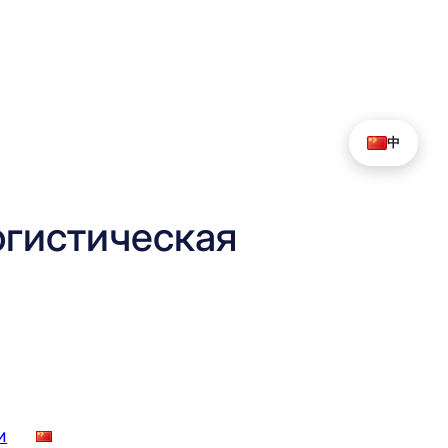
中
гистическая
и