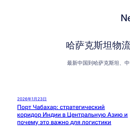
N
哈萨克斯坦物流
最新中国到哈萨克斯坦、中
2026年1月23日
Порт Чабахар: стратегический
коридор Индии в Центральную Азию и
почему это важно для логистики