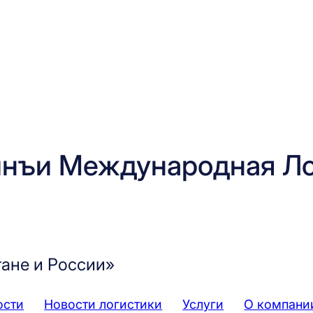
нъи Международная Ло
тане и России»
ости
Новости логистики
Услуги
О компани