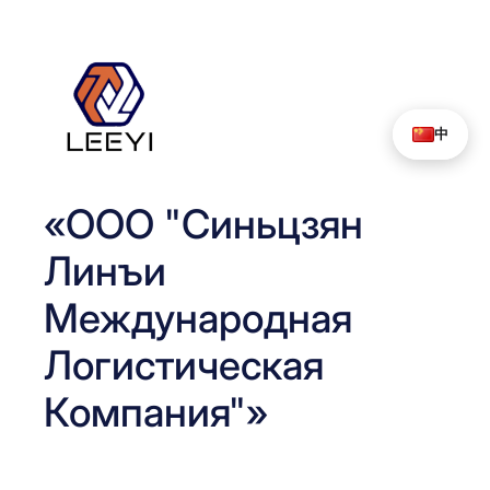
Перейти
к
содержимому
中
«ООО "Синьцзян
Линъи
Международная
Логистическая
Компания"»