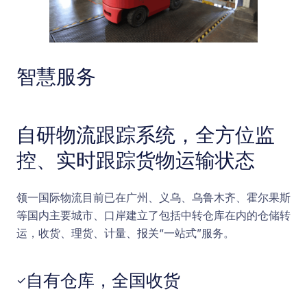
智慧服务
自研物流跟踪系统，全方位监
控、实时跟踪货物运输状态
领一国际物流目前已在广州、义乌、乌鲁木齐、霍尔果斯
等国内主要城市、口岸建立了包括中转仓库在内的仓储转
运，收货、理货、计量、报关“一站式”服务。
自有仓库，全国收货
✓