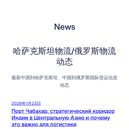
News
哈萨克斯坦物流/俄罗斯物流
动态
最新中国到哈萨克斯坦、中国到俄罗斯国际货运信息
动态
2026年1月23日
Порт Чабахар: стратегический коридор
Индии в Центральную Азию и почему
это важно для логистики