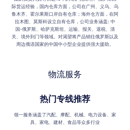
际货运经验，国内仓库方面，公司在广州、义乌、乌
鲁木齐、霍尔果斯口岸自有仓库；海外仓方面，在阿
拉木图、莫斯科设立自有仓库，公司业务涵盖: 中
国-俄罗斯、哈萨克斯坦、运输、报关、退税、清
关、境外到门等领域。对渴望将产品销往俄罗斯以及
周边俄语国家的中国中小型企业提供强大援助。
物流服务
热门专线推荐
领一服务涵盖了汽配、摩配、机械、电力设备、家
具、家电、建材、食品等众多行业