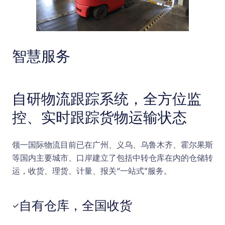
智慧服务
自研物流跟踪系统，全方位监
控、实时跟踪货物运输状态
领一国际物流目前已在广州、义乌、乌鲁木齐、霍尔果斯
等国内主要城市、口岸建立了包括中转仓库在内的仓储转
运，收货、理货、计量、报关“一站式”服务。
自有仓库，全国收货
✓