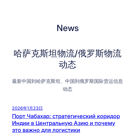
News
哈萨克斯坦物流/俄罗斯物流
动态
最新中国到哈萨克斯坦、中国到俄罗斯国际货运信息
动态
2026年1月23日
Порт Чабахар: стратегический коридор
Индии в Центральную Азию и почему
это важно для логистики