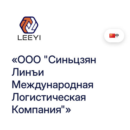
Перейти
к
содержимому
中
«ООО "Синьцзян
Линъи
Международная
Логистическая
Компания"»