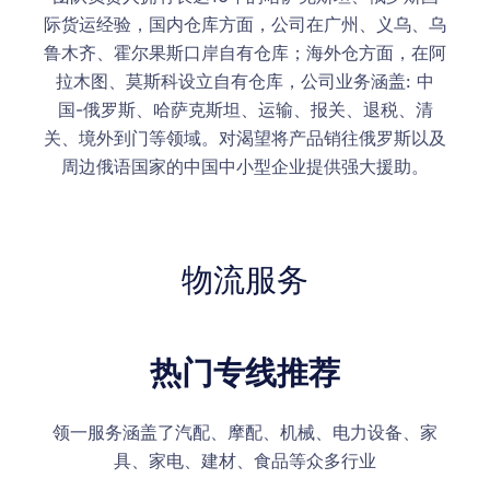
际货运经验，国内仓库方面，公司在广州、义乌、乌
鲁木齐、霍尔果斯口岸自有仓库；海外仓方面，在阿
拉木图、莫斯科设立自有仓库，公司业务涵盖: 中
国-俄罗斯、哈萨克斯坦、运输、报关、退税、清
关、境外到门等领域。对渴望将产品销往俄罗斯以及
周边俄语国家的中国中小型企业提供强大援助。
物流服务
热门专线推荐
领一服务涵盖了汽配、摩配、机械、电力设备、家
具、家电、建材、食品等众多行业