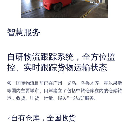
智慧服务
自研物流跟踪系统，全方位监
控、实时跟踪货物运输状态
领一国际物流目前已在广州、义乌、乌鲁木齐、霍尔果斯
等国内主要城市、口岸建立了包括中转仓库在内的仓储转
运，收货、理货、计量、报关“一站式”服务。
自有仓库，全国收货
✓