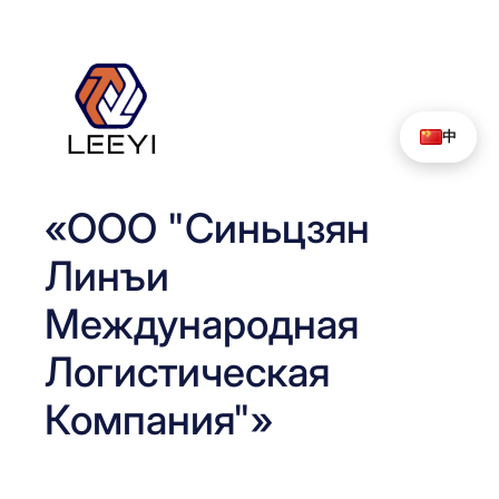
Перейти
к
содержимому
中
«ООО "Синьцзян
Линъи
Международная
Логистическая
Компания"»