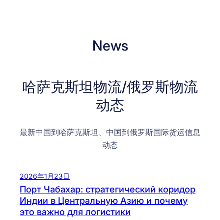
News
哈萨克斯坦物流/俄罗斯物流
动态
最新中国到哈萨克斯坦、中国到俄罗斯国际货运信息
动态
2026年1月23日
Порт Чабахар: стратегический коридор
Индии в Центральную Азию и почему
это важно для логистики