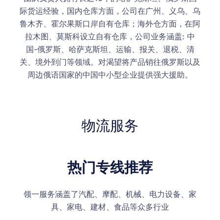
际货运经验，国内仓库方面，公司在广州、义乌、乌
鲁木齐、霍尔果斯口岸自有仓库；海外仓方面，在阿
拉木图、莫斯科设立自有仓库，公司业务涵盖: 中
国-俄罗斯、哈萨克斯坦、运输、报关、退税、清
关、境外到门等领域。对渴望将产品销往俄罗斯以及
周边俄语国家的中国中小型企业提供强大援助。
物流服务
热门专线推荐
领一服务涵盖了汽配、摩配、机械、电力设备、家
具、家电、建材、食品等众多行业