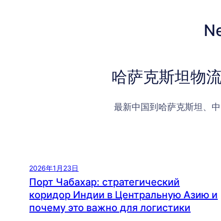
N
哈萨克斯坦物流
最新中国到哈萨克斯坦、中
2026年1月23日
Порт Чабахар: стратегический
коридор Индии в Центральную Азию и
почему это важно для логистики