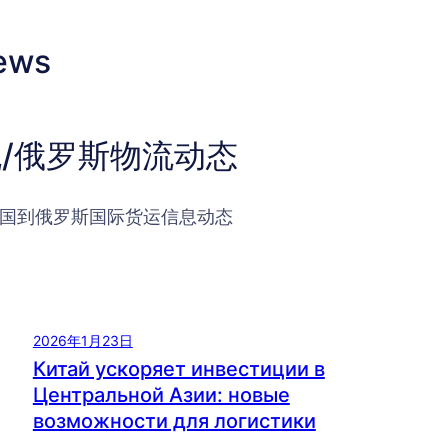
ews
/俄罗斯物流动态
国到俄罗斯国际货运信息动态
2026年1月23日
Китай ускоряет инвестиции в
Центральной Азии: новые
возможности для логистики