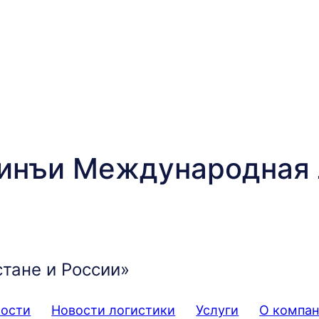
инъи Международная 
стане и России»
мости
Новости логистики
Услуги
О компа