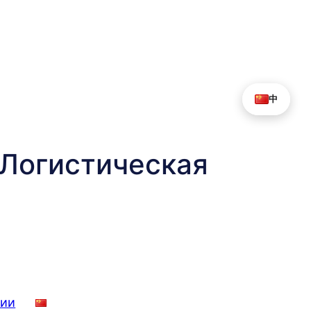
中
Логистическая
нии