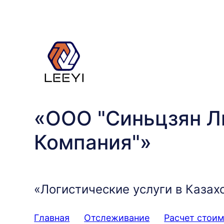
Перейти
к
содержимому
«ООО "Синьцзян Л
Компания"»
«Логистические услуги в Казах
Главная
Отслеживание
Расчет стои