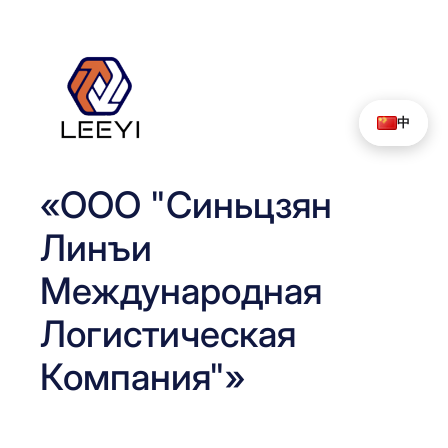
Перейти
к
содержимому
中
«ООО "Синьцзян
Линъи
Международная
Логистическая
Компания"»