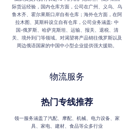
际货运经验，国内仓库方面，公司在广州、义乌、乌
鲁木齐、霍尔果斯口岸自有仓库；海外仓方面，在阿
拉木图、莫斯科设立自有仓库，公司业务涵盖: 中
国-俄罗斯、哈萨克斯坦、运输、报关、退税、清
关、境外到门等领域。对渴望将产品销往俄罗斯以及
周边俄语国家的中国中小型企业提供强大援助。
物流服务
热门专线推荐
领一服务涵盖了汽配、摩配、机械、电力设备、家
具、家电、建材、食品等众多行业