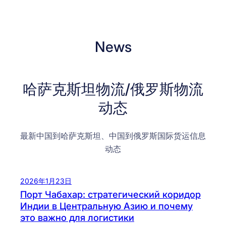
News
哈萨克斯坦物流/俄罗斯物流
动态
最新中国到哈萨克斯坦、中国到俄罗斯国际货运信息
动态
2026年1月23日
Порт Чабахар: стратегический коридор
Индии в Центральную Азию и почему
это важно для логистики