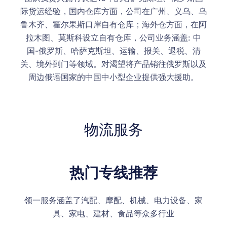
际货运经验，国内仓库方面，公司在广州、义乌、乌
鲁木齐、霍尔果斯口岸自有仓库；海外仓方面，在阿
拉木图、莫斯科设立自有仓库，公司业务涵盖: 中
国-俄罗斯、哈萨克斯坦、运输、报关、退税、清
关、境外到门等领域。对渴望将产品销往俄罗斯以及
周边俄语国家的中国中小型企业提供强大援助。
物流服务
热门专线推荐
领一服务涵盖了汽配、摩配、机械、电力设备、家
具、家电、建材、食品等众多行业