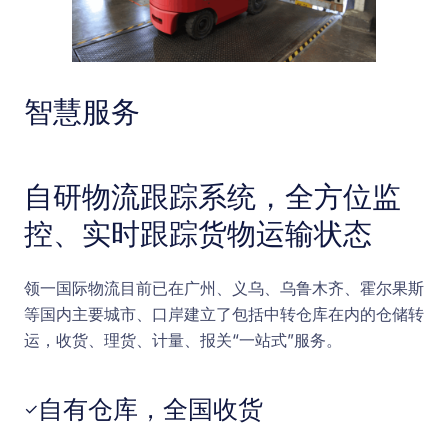
智慧服务
自研物流跟踪系统，全方位监
控、实时跟踪货物运输状态
领一国际物流目前已在广州、义乌、乌鲁木齐、霍尔果斯
等国内主要城市、口岸建立了包括中转仓库在内的仓储转
运，收货、理货、计量、报关“一站式”服务。
自有仓库，全国收货
✓