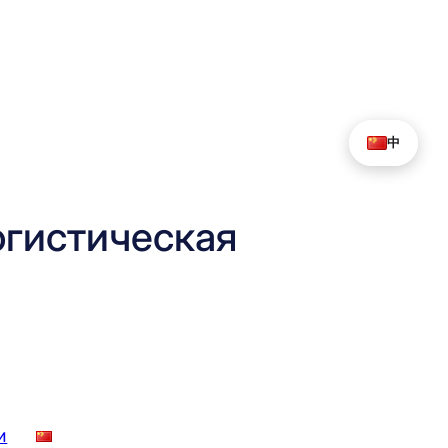
中
гистическая
и