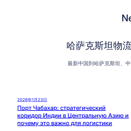
N
哈萨克斯坦物流
最新中国到哈萨克斯坦、中
2026年1月23日
Порт Чабахар: стратегический
коридор Индии в Центральную Азию и
почему это важно для логистики