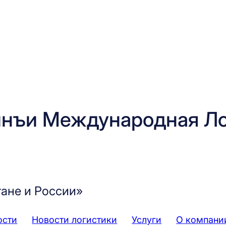
нъи Международная Ло
тане и России»
ости
Новости логистики
Услуги
О компани