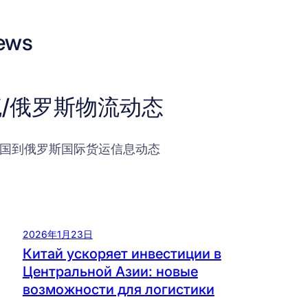
ews
/俄罗斯物流动态
国到俄罗斯国际货运信息动态
2026年1月23日
Китай ускоряет инвестиции в
Центральной Азии: новые
возможности для логистики