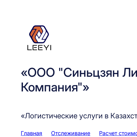
Перейти
к
содержимому
«ООО "Синьцзян Ли
Компания"»
«Логистические услуги в Казахс
Главная
Отслеживание
Расчет стоим