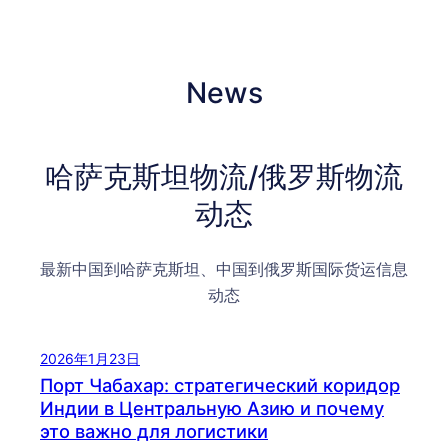
News
哈萨克斯坦物流/俄罗斯物流
动态
最新中国到哈萨克斯坦、中国到俄罗斯国际货运信息
动态
2026年1月23日
Порт Чабахар: стратегический коридор
Индии в Центральную Азию и почему
это важно для логистики