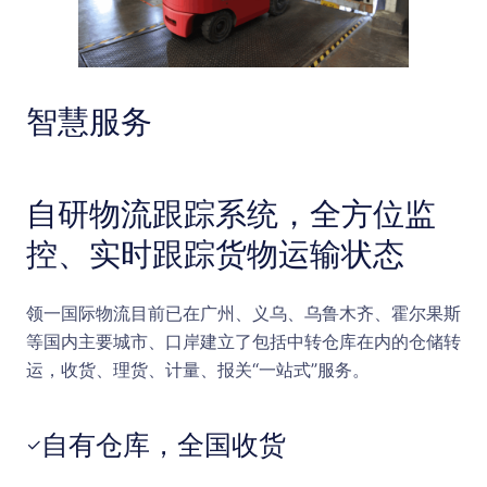
智慧服务
自研物流跟踪系统，全方位监
控、实时跟踪货物运输状态
领一国际物流目前已在广州、义乌、乌鲁木齐、霍尔果斯
等国内主要城市、口岸建立了包括中转仓库在内的仓储转
运，收货、理货、计量、报关“一站式”服务。
自有仓库，全国收货
✓