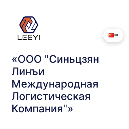
Перейти
к
содержимому
中
«ООО "Синьцзян
Линъи
Международная
Логистическая
Компания"»