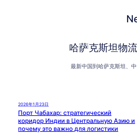
N
哈萨克斯坦物流
最新中国到哈萨克斯坦、中
2026年1月23日
Порт Чабахар: стратегический
коридор Индии в Центральную Азию и
почему это важно для логистики