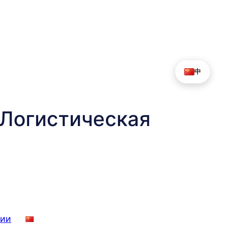
中
Логистическая
нии