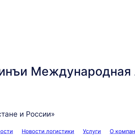
инъи Международная 
стане и России»
мости
Новости логистики
Услуги
О компа