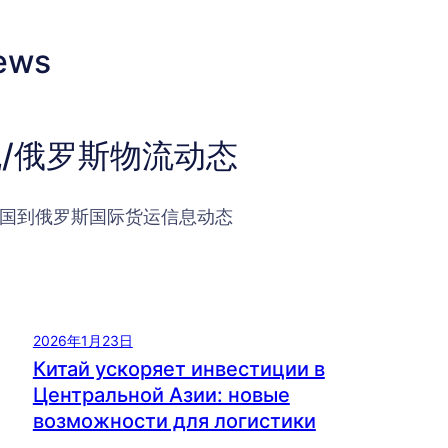
ews
/俄罗斯物流动态
国到俄罗斯国际货运信息动态
2026年1月23日
Китай ускоряет инвестиции в
Центральной Азии: новые
возможности для логистики