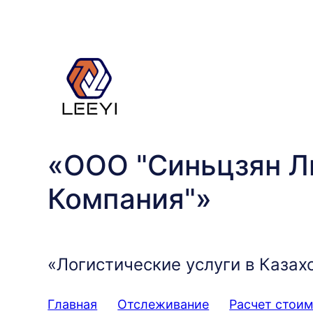
Перейти
к
содержимому
«ООО "Синьцзян Л
Компания"»
«Логистические услуги в Казах
Главная
Отслеживание
Расчет стои