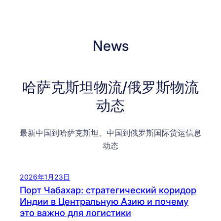
News
哈萨克斯坦物流/俄罗斯物流
动态
最新中国到哈萨克斯坦、中国到俄罗斯国际货运信息
动态
2026年1月23日
Порт Чабахар: стратегический коридор
Индии в Центральную Азию и почему
это важно для логистики