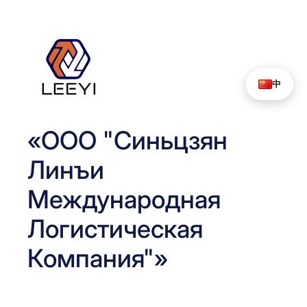
Перейти
к
содержимому
中
«ООО "Синьцзян
Линъи
Международная
Логистическая
Компания"»