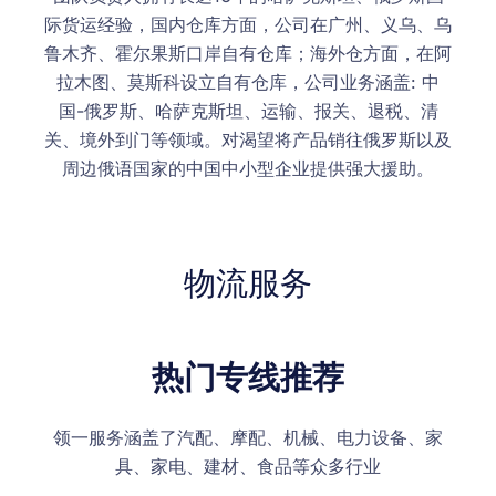
际货运经验，国内仓库方面，公司在广州、义乌、乌
鲁木齐、霍尔果斯口岸自有仓库；海外仓方面，在阿
拉木图、莫斯科设立自有仓库，公司业务涵盖: 中
国-俄罗斯、哈萨克斯坦、运输、报关、退税、清
关、境外到门等领域。对渴望将产品销往俄罗斯以及
周边俄语国家的中国中小型企业提供强大援助。
物流服务
热门专线推荐
领一服务涵盖了汽配、摩配、机械、电力设备、家
具、家电、建材、食品等众多行业