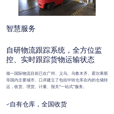
智慧服务
自研物流跟踪系统，全方位监
控、实时跟踪货物运输状态
领一国际物流目前已在广州、义乌、乌鲁木齐、霍尔果斯
等国内主要城市、口岸建立了包括中转仓库在内的仓储转
运，收货、理货、计量、报关“一站式”服务。
自有仓库，全国收货
✓