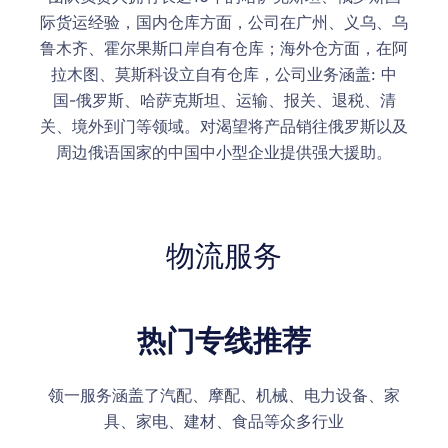
际货运经验，国内仓库方面，公司在广州、义乌、乌
鲁木齐、霍尔果斯口岸自有仓库；海外仓方面，在阿
拉木图、莫斯科设立自有仓库，公司业务涵盖: 中
国-俄罗斯、哈萨克斯坦、运输、报关、退税、清
关、境外到门等领域。对渴望将产品销往俄罗斯以及
周边俄语国家的中国中小型企业提供强大援助。
物流服务
热门专线推荐
领一服务涵盖了汽配、摩配、机械、电力设备、家
具、家电、建材、食品等众多行业