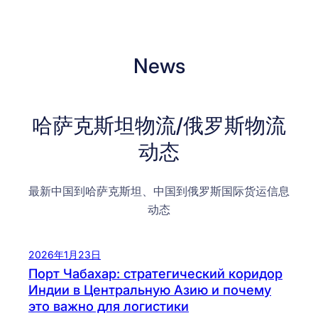
News
哈萨克斯坦物流/俄罗斯物流
动态
最新中国到哈萨克斯坦、中国到俄罗斯国际货运信息
动态
2026年1月23日
Порт Чабахар: стратегический коридор
Индии в Центральную Азию и почему
это важно для логистики