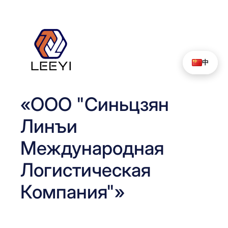
Перейти
к
содержимому
中
«ООО "Синьцзян
Линъи
Международная
Логистическая
Компания"»