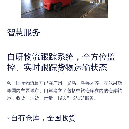
智慧服务
自研物流跟踪系统，全方位监
控、实时跟踪货物运输状态
领一国际物流目前已在广州、义乌、乌鲁木齐、霍尔果斯
等国内主要城市、口岸建立了包括中转仓库在内的仓储转
运，收货、理货、计量、报关“一站式”服务。
自有仓库，全国收货
✓