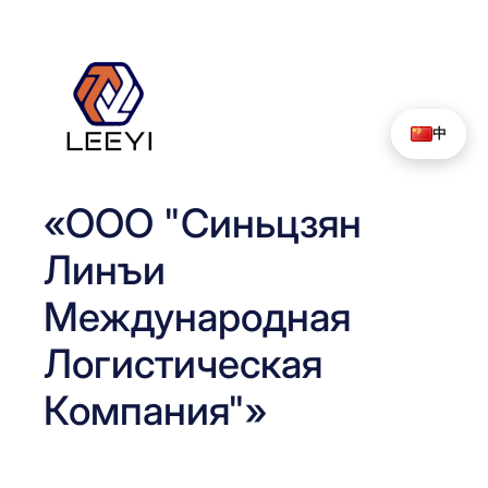
Перейти
к
содержимому
中
«ООО "Синьцзян
Линъи
Международная
Логистическая
Компания"»