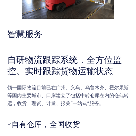
智慧服务
自研物流跟踪系统，全方位监
控、实时跟踪货物运输状态
领一国际物流目前已在广州、义乌、乌鲁木齐、霍尔果斯
等国内主要城市、口岸建立了包括中转仓库在内的仓储转
运，收货、理货、计量、报关“一站式”服务。
自有仓库，全国收货
✓