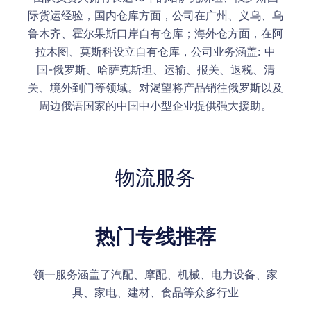
际货运经验，国内仓库方面，公司在广州、义乌、乌
鲁木齐、霍尔果斯口岸自有仓库；海外仓方面，在阿
拉木图、莫斯科设立自有仓库，公司业务涵盖: 中
国-俄罗斯、哈萨克斯坦、运输、报关、退税、清
关、境外到门等领域。对渴望将产品销往俄罗斯以及
周边俄语国家的中国中小型企业提供强大援助。
物流服务
热门专线推荐
领一服务涵盖了汽配、摩配、机械、电力设备、家
具、家电、建材、食品等众多行业