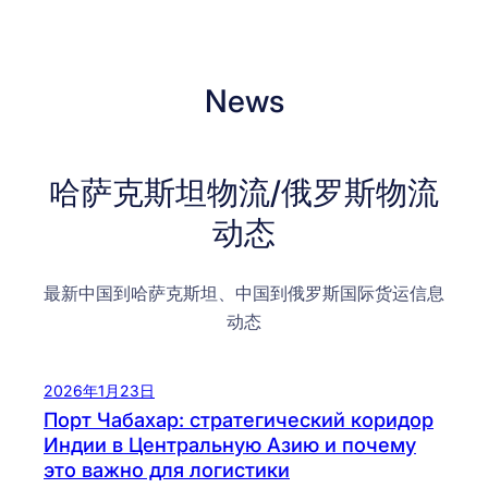
News
哈萨克斯坦物流/俄罗斯物流
动态
最新中国到哈萨克斯坦、中国到俄罗斯国际货运信息
动态
2026年1月23日
Порт Чабахар: стратегический коридор
Индии в Центральную Азию и почему
это важно для логистики