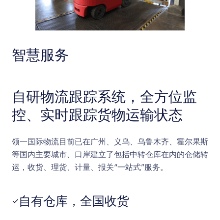
智慧服务
自研物流跟踪系统，全方位监
控、实时跟踪货物运输状态
领一国际物流目前已在广州、义乌、乌鲁木齐、霍尔果斯
等国内主要城市、口岸建立了包括中转仓库在内的仓储转
运，收货、理货、计量、报关“一站式”服务。
自有仓库，全国收货
✓