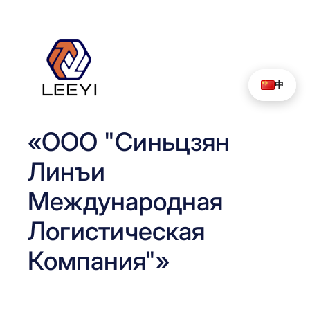
Перейти
к
содержимому
中
«ООО "Синьцзян
Линъи
Международная
Логистическая
Компания"»