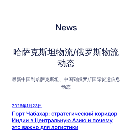
News
哈萨克斯坦物流/俄罗斯物流
动态
最新中国到哈萨克斯坦、中国到俄罗斯国际货运信息
动态
2026年1月23日
Порт Чабахар: стратегический коридор
Индии в Центральную Азию и почему
это важно для логистики