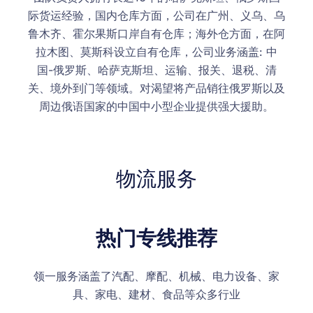
际货运经验，国内仓库方面，公司在广州、义乌、乌
鲁木齐、霍尔果斯口岸自有仓库；海外仓方面，在阿
拉木图、莫斯科设立自有仓库，公司业务涵盖: 中
国-俄罗斯、哈萨克斯坦、运输、报关、退税、清
关、境外到门等领域。对渴望将产品销往俄罗斯以及
周边俄语国家的中国中小型企业提供强大援助。
物流服务
热门专线推荐
领一服务涵盖了汽配、摩配、机械、电力设备、家
具、家电、建材、食品等众多行业