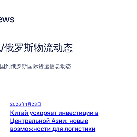
ews
/俄罗斯物流动态
国到俄罗斯国际货运信息动态
2026年1月23日
Китай ускоряет инвестиции в
Центральной Азии: новые
возможности для логистики