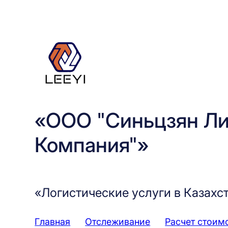
Перейти
к
содержимому
«ООО "Синьцзян Ли
Компания"»
«Логистические услуги в Казахс
Главная
Отслеживание
Расчет стоим