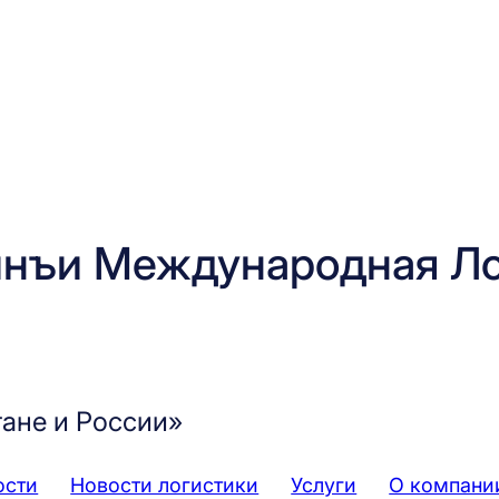
нъи Международная Ло
тане и России»
ости
Новости логистики
Услуги
О компани