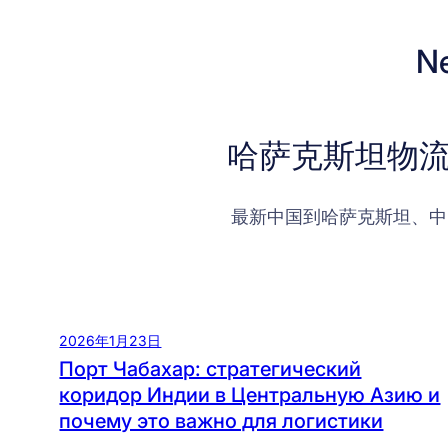
N
哈萨克斯坦物流
最新中国到哈萨克斯坦、中
2026年1月23日
Порт Чабахар: стратегический
коридор Индии в Центральную Азию и
почему это важно для логистики