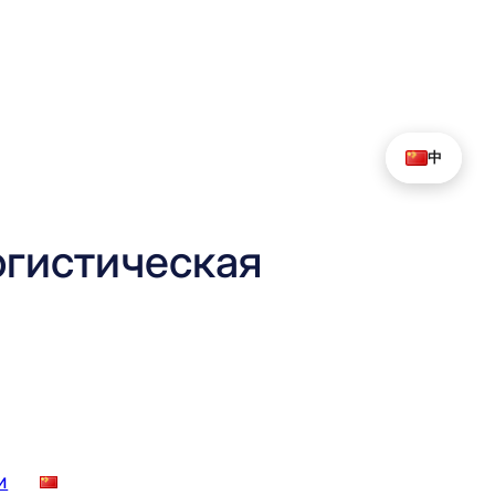
中
гистическая
и