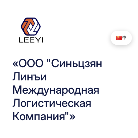
Перейти
к
содержимому
中
«ООО "Синьцзян
Линъи
Международная
Логистическая
Компания"»