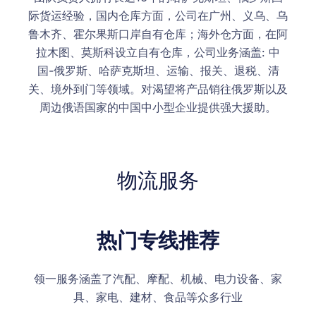
际货运经验，国内仓库方面，公司在广州、义乌、乌
鲁木齐、霍尔果斯口岸自有仓库；海外仓方面，在阿
拉木图、莫斯科设立自有仓库，公司业务涵盖: 中
国-俄罗斯、哈萨克斯坦、运输、报关、退税、清
关、境外到门等领域。对渴望将产品销往俄罗斯以及
周边俄语国家的中国中小型企业提供强大援助。
物流服务
热门专线推荐
领一服务涵盖了汽配、摩配、机械、电力设备、家
具、家电、建材、食品等众多行业