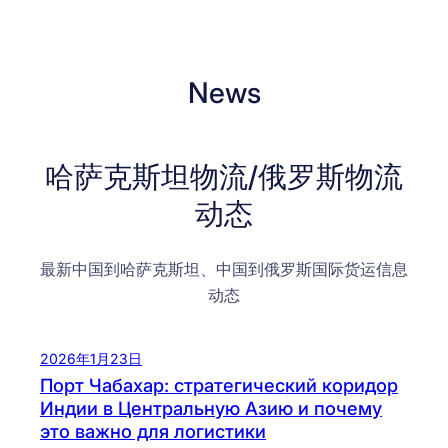
News
哈萨克斯坦物流/俄罗斯物流
动态
最新中国到哈萨克斯坦、中国到俄罗斯国际货运信息
动态
2026年1月23日
Порт Чабахар: стратегический коридор
Индии в Центральную Азию и почему
это важно для логистики