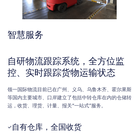
智慧服务
自研物流跟踪系统，全方位监
控、实时跟踪货物运输状态
领一国际物流目前已在广州、义乌、乌鲁木齐、霍尔果斯
等国内主要城市、口岸建立了包括中转仓库在内的仓储转
运，收货、理货、计量、报关“一站式”服务。
自有仓库，全国收货
✓