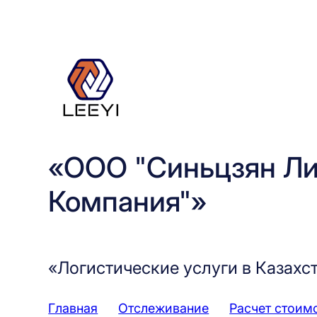
Перейти
к
содержимому
«ООО "Синьцзян Ли
Компания"»
«Логистические услуги в Казахс
Главная
Отслеживание
Расчет стоим