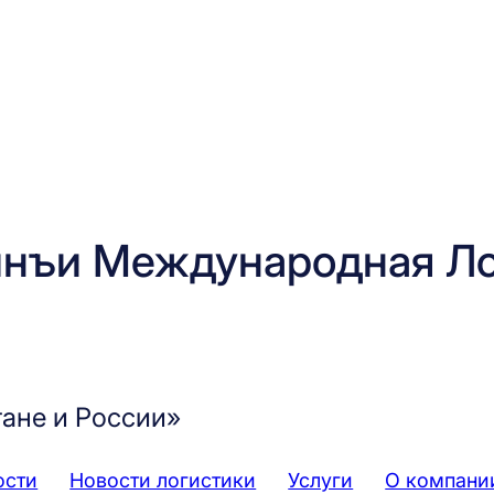
нъи Международная Ло
тане и России»
ости
Новости логистики
Услуги
О компани