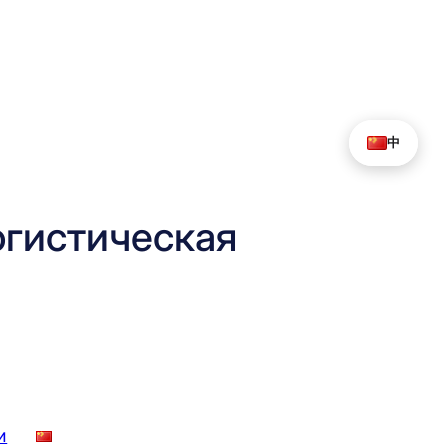
中
гистическая
и