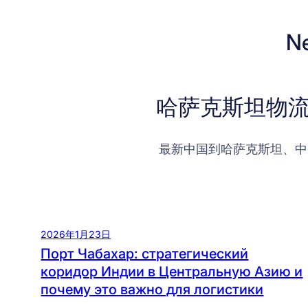
N
哈萨克斯坦物流
最新中国到哈萨克斯坦、中
2026年1月23日
Порт Чабахар: стратегический
коридор Индии в Центральную Азию и
почему это важно для логистики