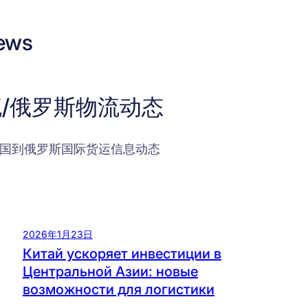
ews
/俄罗斯物流动态
国到俄罗斯国际货运信息动态
2026年1月23日
Китай ускоряет инвестиции в
Центральной Азии: новые
возможности для логистики