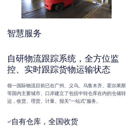
智慧服务
自研物流跟踪系统，全方位监
控、实时跟踪货物运输状态
领一国际物流目前已在广州、义乌、乌鲁木齐、霍尔果斯
等国内主要城市、口岸建立了包括中转仓库在内的仓储转
运，收货、理货、计量、报关“一站式”服务。
自有仓库，全国收货
✓