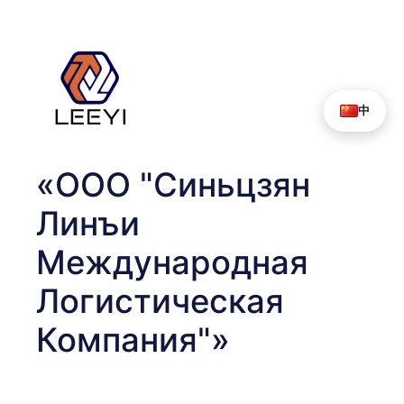
Перейти
к
содержимому
中
«ООО "Синьцзян
Линъи
Международная
Логистическая
Компания"»