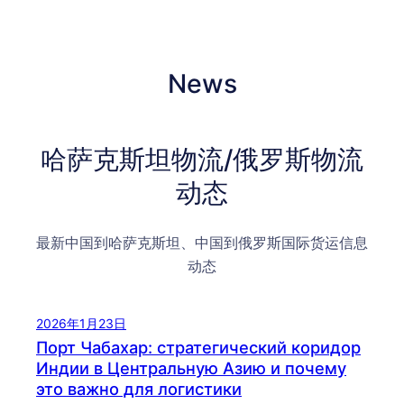
News
哈萨克斯坦物流/俄罗斯物流
动态
最新中国到哈萨克斯坦、中国到俄罗斯国际货运信息
动态
2026年1月23日
Порт Чабахар: стратегический коридор
Индии в Центральную Азию и почему
это важно для логистики