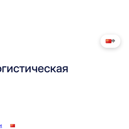
中
гистическая
и