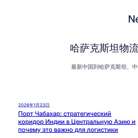
N
哈萨克斯坦物流
最新中国到哈萨克斯坦、中
2026年1月23日
Порт Чабахар: стратегический
коридор Индии в Центральную Азию и
почему это важно для логистики