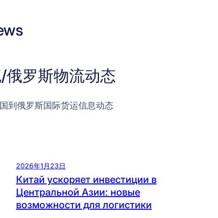
ews
/俄罗斯物流动态
国到俄罗斯国际货运信息动态
2026年1月23日
Китай ускоряет инвестиции в
Центральной Азии: новые
возможности для логистики