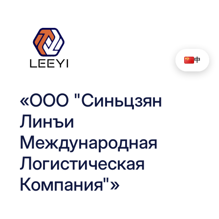
Перейти
к
содержимому
中
«ООО "Синьцзян
Линъи
Международная
Логистическая
Компания"»