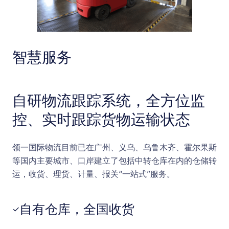
智慧服务
自研物流跟踪系统，全方位监
控、实时跟踪货物运输状态
领一国际物流目前已在广州、义乌、乌鲁木齐、霍尔果斯
等国内主要城市、口岸建立了包括中转仓库在内的仓储转
运，收货、理货、计量、报关“一站式”服务。
自有仓库，全国收货
✓