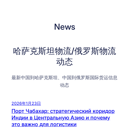
News
哈萨克斯坦物流/俄罗斯物流
动态
最新中国到哈萨克斯坦、中国到俄罗斯国际货运信息
动态
2026年1月23日
Порт Чабахар: стратегический коридор
Индии в Центральную Азию и почему
это важно для логистики