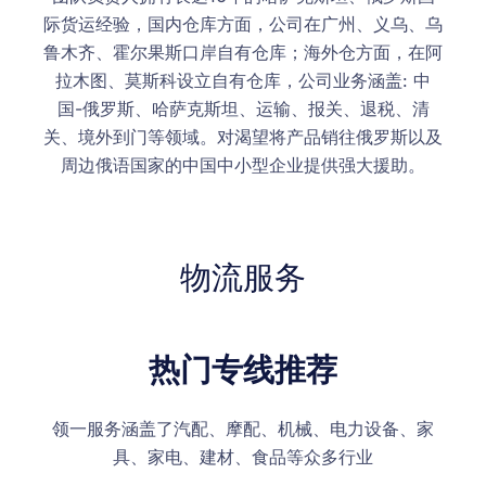
际货运经验，国内仓库方面，公司在广州、义乌、乌
鲁木齐、霍尔果斯口岸自有仓库；海外仓方面，在阿
拉木图、莫斯科设立自有仓库，公司业务涵盖: 中
国-俄罗斯、哈萨克斯坦、运输、报关、退税、清
关、境外到门等领域。对渴望将产品销往俄罗斯以及
周边俄语国家的中国中小型企业提供强大援助。
物流服务
热门专线推荐
领一服务涵盖了汽配、摩配、机械、电力设备、家
具、家电、建材、食品等众多行业