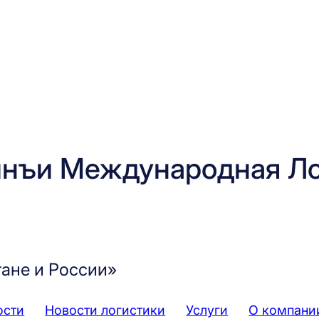
нъи Международная Ло
тане и России»
ости
Новости логистики
Услуги
О компани