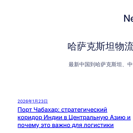
N
哈萨克斯坦物流
最新中国到哈萨克斯坦、中
2026年1月23日
Порт Чабахар: стратегический
коридор Индии в Центральную Азию и
почему это важно для логистики