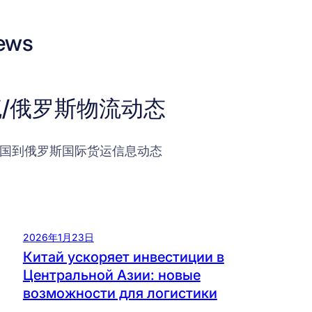
ews
/俄罗斯物流动态
国到俄罗斯国际货运信息动态
2026年1月23日
Китай ускоряет инвестиции в
Центральной Азии: новые
возможности для логистики