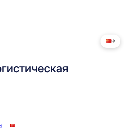
中
гистическая
и