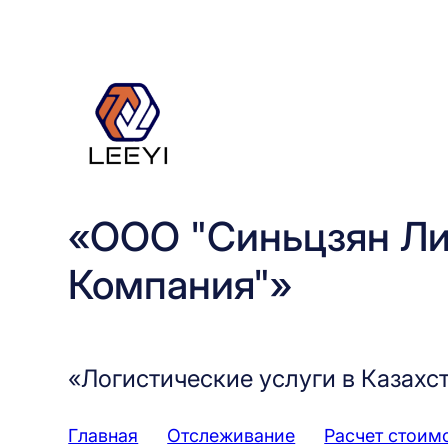
Перейти
к
содержимому
«ООО "Синьцзян Ли
Компания"»
«Логистические услуги в Казахс
Главная
Отслеживание
Расчет стоим