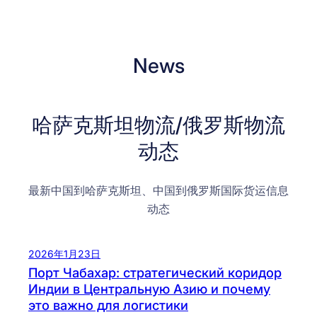
News
哈萨克斯坦物流/俄罗斯物流
动态
最新中国到哈萨克斯坦、中国到俄罗斯国际货运信息
动态
2026年1月23日
Порт Чабахар: стратегический коридор
Индии в Центральную Азию и почему
это важно для логистики