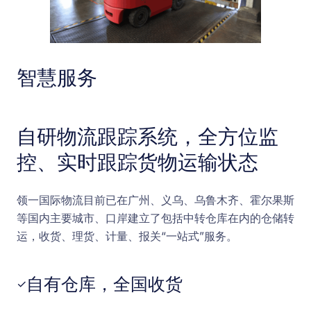
智慧服务
自研物流跟踪系统，全方位监
控、实时跟踪货物运输状态
领一国际物流目前已在广州、义乌、乌鲁木齐、霍尔果斯
等国内主要城市、口岸建立了包括中转仓库在内的仓储转
运，收货、理货、计量、报关“一站式”服务。
自有仓库，全国收货
✓