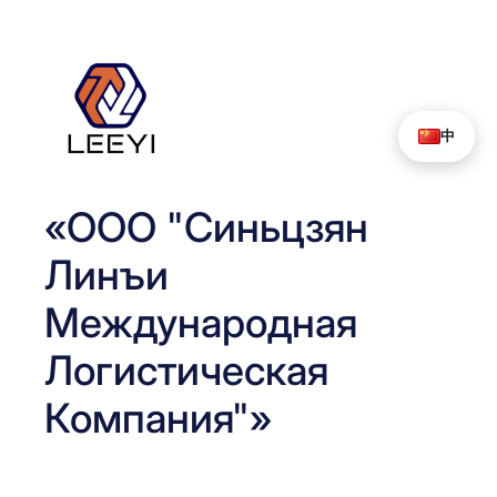
Перейти
к
содержимому
中
«ООО "Синьцзян
Линъи
Международная
Логистическая
Компания"»