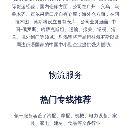
际货运经验，国内仓库方面，公司在广州、义乌、乌
鲁木齐、霍尔果斯口岸自有仓库；海外仓方面，在阿
拉木图、莫斯科设立自有仓库，公司业务涵盖: 中
国-俄罗斯、哈萨克斯坦、运输、报关、退税、清
关、境外到门等领域。对渴望将产品销往俄罗斯以及
周边俄语国家的中国中小型企业提供强大援助。
物流服务
热门专线推荐
领一服务涵盖了汽配、摩配、机械、电力设备、家
具、家电、建材、食品等众多行业