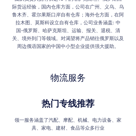
际货运经验，国内仓库方面，公司在广州、义乌、乌
鲁木齐、霍尔果斯口岸自有仓库；海外仓方面，在阿
拉木图、莫斯科设立自有仓库，公司业务涵盖: 中
国-俄罗斯、哈萨克斯坦、运输、报关、退税、清
关、境外到门等领域。对渴望将产品销往俄罗斯以及
周边俄语国家的中国中小型企业提供强大援助。
物流服务
热门专线推荐
领一服务涵盖了汽配、摩配、机械、电力设备、家
具、家电、建材、食品等众多行业