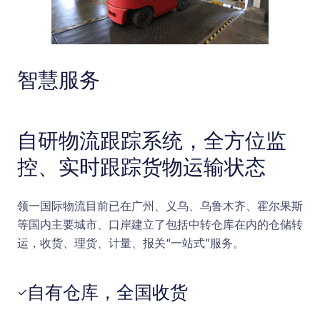
智慧服务
自研物流跟踪系统，全方位监
控、实时跟踪货物运输状态
领一国际物流目前已在广州、义乌、乌鲁木齐、霍尔果斯
等国内主要城市、口岸建立了包括中转仓库在内的仓储转
运，收货、理货、计量、报关“一站式”服务。
自有仓库，全国收货
✓