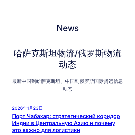
News
哈萨克斯坦物流/俄罗斯物流
动态
最新中国到哈萨克斯坦、中国到俄罗斯国际货运信息
动态
2026年1月23日
Порт Чабахар: стратегический коридор
Индии в Центральную Азию и почему
это важно для логистики