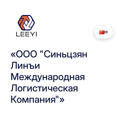
Перейти
к
содержимому
中
«ООО "Синьцзян
Линъи
Международная
Логистическая
Компания"»